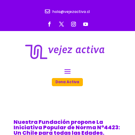

hola@vejezactiva.cl
Dona Activa
Nuestra Fundación propone La
Iniciativa Popular de Norma N°4423:
Un Chile para todas las Edades.