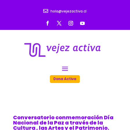

hola@vejezactiva.cl
Dona Activa
Conversatorio conmemoración Día
Nacional de la Paz a través de la
Cultura , las Artes y el Patrimonio.