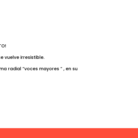
RTO!
 vuelve irresistible.
ama radial “voces mayores “ , en su