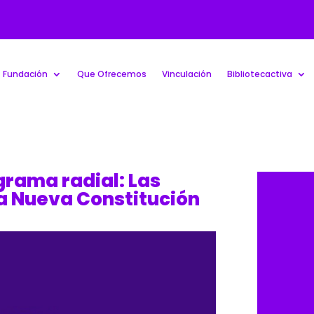
Fundación
Que Ofrecemos
Vinculación
Bibliotecactiva
grama radial: Las
a Nueva Constitución