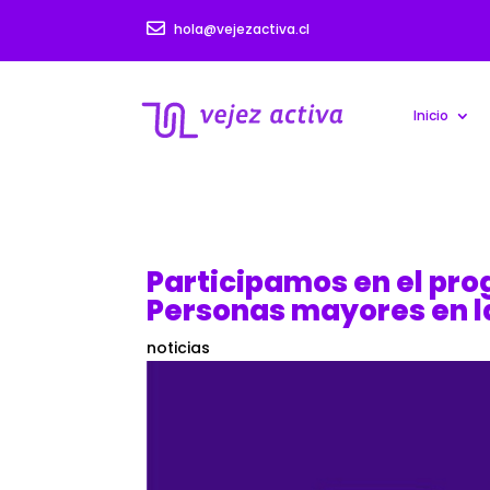

hola@vejezactiva.cl
Inicio
Participamos en el pro
Personas mayores en l
noticias